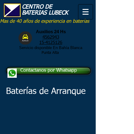
CENTRO DE
BATERIAS LUBECK
Mas de 40 años de experiencia en baterías
Auxilios 24 Hs
4562943
15-4125126
Servicio disponible En Bahía Blanca
Punta Alta
Contactanos por Whatsapp
Baterías de Arranque