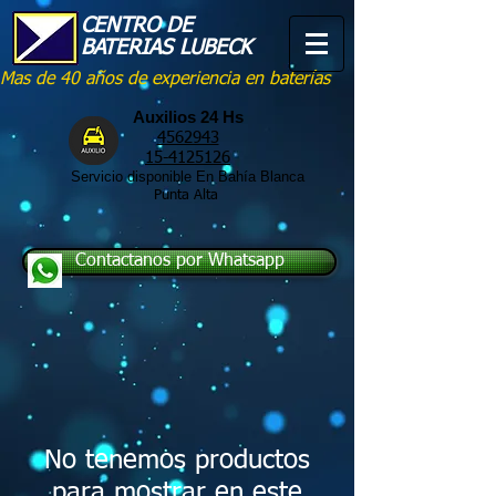
CENTRO DE
BATERIAS LUBECK
Mas de 40 años de experiencia en baterías
Auxilios 24 Hs
4562943
15-4125126
Servicio disponible En Bahía Blanca
Punta Alta
Contactanos por Whatsapp
No tenemos productos
para mostrar en este